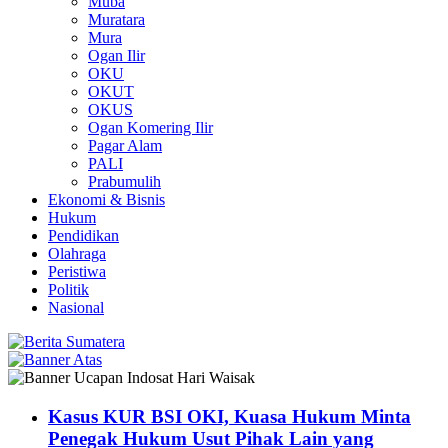
Muba
Muratara
Mura
Ogan Ilir
OKU
OKUT
OKUS
Ogan Komering Ilir
Pagar Alam
PALI
Prabumulih
Ekonomi & Bisnis
Hukum
Pendidikan
Olahraga
Peristiwa
Politik
Nasional
Kasus KUR BSI OKI, Kuasa Hukum Minta
Penegak Hukum Usut Pihak Lain yang