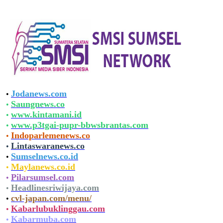
Jodanews.com
•
Saungnews.co
•
www.kintamani.id
•
www.p3tgai-pupr-bbwsbrantas.com
•
Indoparlemenews.co
•
Lintaswaranews.co
•
Sumselnews.co.id
•
Maylanews.co.id
•
Pilarsumsel.com
•
Headlinesriwijaya.com
•
cvl-japan.com/menu/
•
Kabarlubuklinggau.com
•
Kabarmuba.com
•