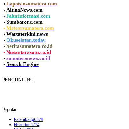
Laporansumatera.com
•
AltinaNews.com
•
Jalurinformasi.com
•
Sumbarone.com
•
Meteorsumatera.com
•
Wartaterkini.news
•
Okuselatan.today
•
beritasumatera.co.id
•
Nusantarasatu.co.id
•
sumateranews.co.id
•
Search Engine
•
PENGUNJUNG
Popular
Palembang
6378
Headline
5274