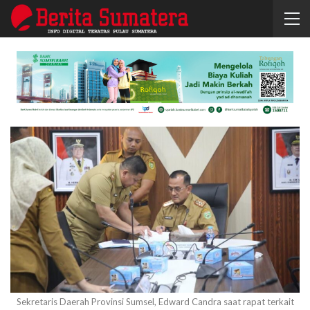
Sekretaris Daerah Provinsi Sumsel, Edward Candra saat rapat terkait