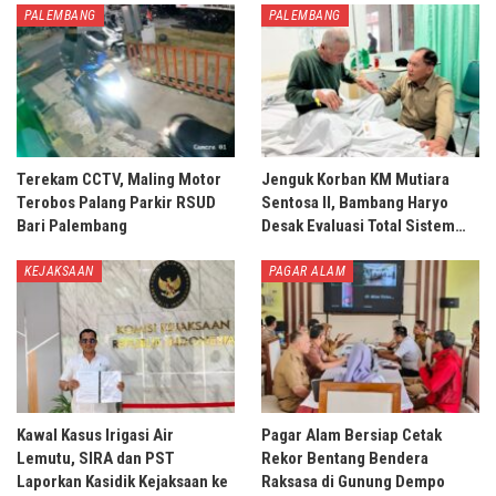
PALEMBANG
PALEMBANG
Terekam CCTV, Maling Motor
Jenguk Korban KM Mutiara
Terobos Palang Parkir RSUD
Sentosa II, Bambang Haryo
Bari Palembang
Desak Evaluasi Total Sistem…
KEJAKSAAN
PAGAR ALAM
Kawal Kasus Irigasi Air
Pagar Alam Bersiap Cetak
Lemutu, SIRA dan PST
Rekor Bentang Bendera
Laporkan Kasidik Kejaksaan ke
Raksasa di Gunung Dempo