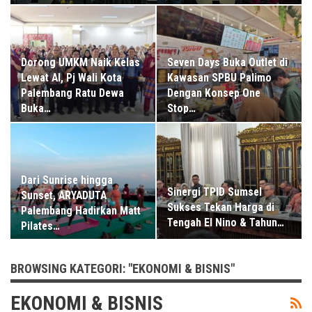
Dorong UMKM Naik Kelas
Seven Days Buka Outlet di
Lewat AI, Pj Wali Kota
Kawasan SPBU Palimo
Palembang Ratu Dewa
Dengan Konsep One
Buka…
Stop…
Dari Sunrise hingga
Sinergi TPID Sumsel
Sunset, ARYADUTA
Sukses Tekan Harga di
Palembang Hadirkan Matt
Tengah El Nino & Tahun…
Pilates…
BROWSING KATEGORI: "EKONOMI & BISNIS"
EKONOMI & BISNIS