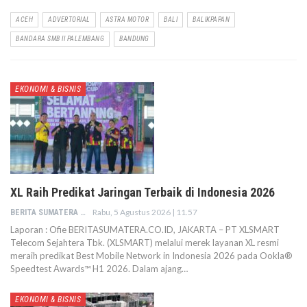
ACEH
ADVERTORIAL
ASTRA MOTOR
BALI
BALIKPAPAN
BANDARA SMB II PALEMBANG
BANDUNG
EKONOMI & BISNIS
XL Raih Predikat Jaringan Terbaik di Indonesia 2026
Rabu, 5 Agustus 2026 | 11.57
BERITA SUMATERA
Laporan : Ofie BERITASUMATERA.CO.ID, JAKARTA – PT XLSMART
Telecom Sejahtera Tbk. (XLSMART) melalui merek layanan XL resmi
meraih predikat Best Mobile Network in Indonesia 2026 pada Ookla®️
Speedtest Awards™️ H1 2026. Dalam ajang…
EKONOMI & BISNIS