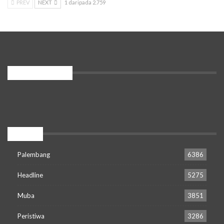
PREV
NEXT
1 daripada 2.759
PENGUNJUNG
Popular
Palembang
6386
Headline
5275
Muba
3851
Peristiwa
3286