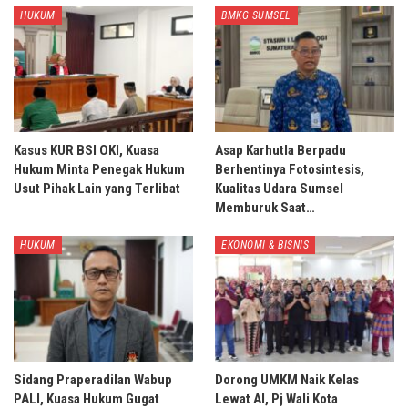
HUKUM
BMKG SUMSEL
Kasus KUR BSI OKI, Kuasa
Asap Karhutla Berpadu
Hukum Minta Penegak Hukum
Berhentinya Fotosintesis,
Usut Pihak Lain yang Terlibat
Kualitas Udara Sumsel
Memburuk Saat…
HUKUM
EKONOMI & BISNIS
Sidang Praperadilan Wabup
Dorong UMKM Naik Kelas
PALI, Kuasa Hukum Gugat
Lewat AI, Pj Wali Kota