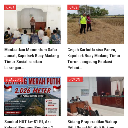
OKUT
OKUT
Manfaatkan Momentum Safari
Cegah Karhutla sisa Panen,
Jumat, Kapolsek Buay Madang
Kapolsek Buay Madang Timur
Timur Sosialisasikan
Turun Langsung Edukasi
Larangan…
Petani…
HEADLINE
HUKUM
Sambut HUT ke-81 RI, Aksi
Sidang Praperadilan Wabup
Kolosal Bentang Bendera 2
PALI Nonaktif, Ahli Hukum