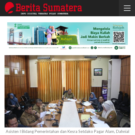
Asisten I Bidang Pemerintahan dan Kesra Setdako Pagar Alam, Dahnial