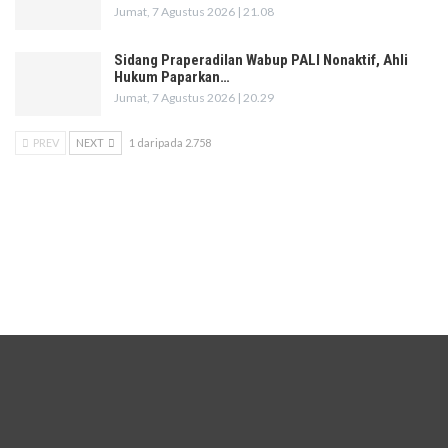
Jumat, 7 Agustus 2026 | 21.08
Sidang Praperadilan Wabup PALI Nonaktif, Ahli
Hukum Paparkan…
Jumat, 7 Agustus 2026 | 20.29
PREV
NEXT
1 daripada 2.758