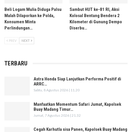
Beli Logam Mulia Diduga Palsu
Sambut HUT ke-81 RI, Aksi
Malah Dilaporkan ke Polda,
Kolosal Bentang Bendera 2
Konsumen Minta
Kilometer di Gunung Dempo
Perlindungan…
Diserbu…
PREV
NEXT
TERBARU
Astra Honda Siap Lanjutkan Performa Positif di
ARRC…
Sabtu, 8 Agustus 2026 | 11.20
Manfaatkan Momentum Safari Jumat, Kapolsek
Buay Madang Timur…
Jumat, 7 Agustus 2026 | 21.32
Cegah Karhutla sisa Panen, Kapolsek Buay Madang