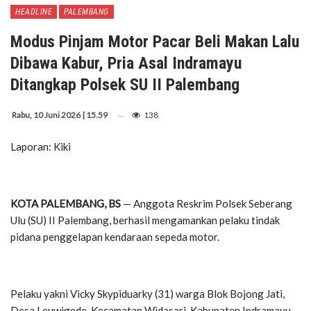
HEADLINE
PALEMBANG
Modus Pinjam Motor Pacar Beli Makan Lalu
Dibawa Kabur, Pria Asal Indramayu
Ditangkap Polsek SU II Palembang
Rabu, 10 Juni 2026 | 15.59
138
Laporan: Kiki
KOTA PALEMBANG, BS
— Anggota Reskrim Polsek Seberang
Ulu (SU) II Palembang, berhasil mengamankan pelaku tindak
pidana penggelapan kendaraan sepeda motor.
Pelaku yakni Vicky Skypiduarky (31) warga Blok Bojong Jati,
Desa Leuwigede, Kecamatan Widasari, Kabupaten Indramayu