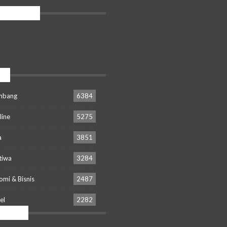
UNJUNG
r
mbang
6384
line
5275
a
3851
tiwa
3284
mi & Bisnis
2487
el
2282
 News