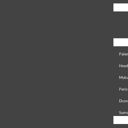
PENG
Popula
Pale
Head
Mub
Peris
Ekono
Sums
Resent