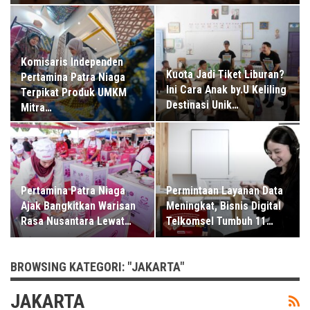
Komisaris Independen
Kuota Jadi Tiket Liburan?
Pertamina Patra Niaga
Ini Cara Anak by.U Keliling
Terpikat Produk UMKM
Destinasi Unik…
Mitra…
Pertamina Patra Niaga
Permintaan Layanan Data
Ajak Bangkitkan Warisan
Meningkat, Bisnis Digital
Rasa Nusantara Lewat…
Telkomsel Tumbuh 11…
BROWSING KATEGORI: "JAKARTA"
JAKARTA