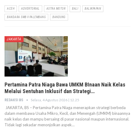
ACEH
ADVERTORIAL
ASTRA MOTOR
BALI
BALIKPAPAN
BANDARA SMB II PALEMBANG
BANDUNG
JAKARTA
Pertamina Patra Niaga Bawa UMKM BInaan Naik Kelas
Melalui Sentuhan Inklusif dan Strategi…
Selasa, 4 Agustus 2026 | 12.25
REDAKSI BS
JAKARTA, BS – Pertamina Patra Niaga menerapkan strategi berbeda
dalam membawa Usaha Mikro, Kecil, dan Menengah (UMKM) binaannya
naik kelas dan mampu bersaing di pasar nasional maupun internasional.
Tidak lagi sekadar menonjolkan aspek…