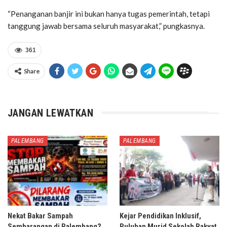
“Penanganan banjir ini bukan hanya tugas pemerintah, tetapi
tanggung jawab bersama seluruh masyarakat,” pungkasnya.
361
Share
JANGAN LEWATKAN
PALEMBANG
PALEMBANG
Nekat Bakar Sampah
Kejar Pendidikan Inklusif,
Sembarangan di Palembang?
Puluhan Murid Sekolah Rakyat