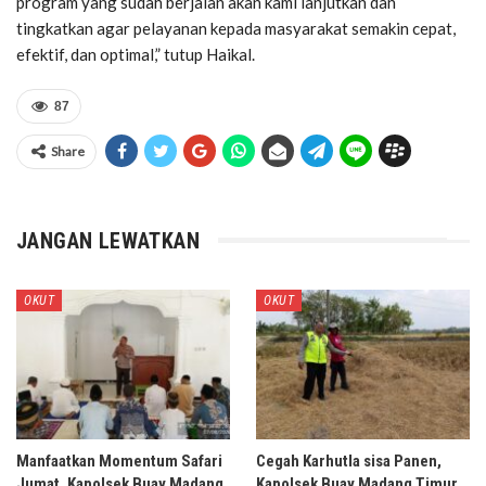
program yang sudah berjalan akan kami lanjutkan dan
tingkatkan agar pelayanan kepada masyarakat semakin cepat,
efektif, dan optimal,” tutup Haikal.
87
Share
JANGAN LEWATKAN
OKUT
OKUT
Manfaatkan Momentum Safari
Cegah Karhutla sisa Panen,
Jumat, Kapolsek Buay Madang
Kapolsek Buay Madang Timur