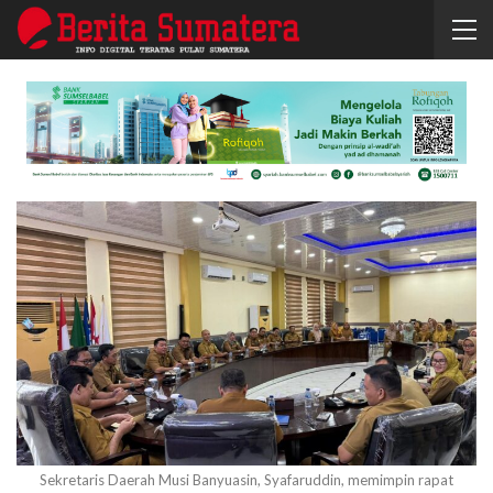
Sekretaris Daerah Musi Banyuasin, Syafaruddin, memimpin rapat