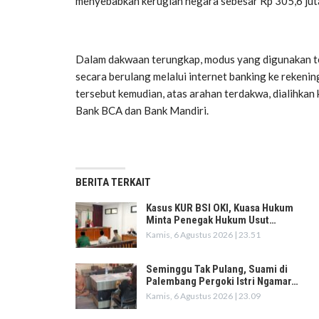
menyebabkan kerugian negara sebesar Rp 305,6 jut
Dalam dakwaan terungkap, modus yang digunakan t
secara berulang melalui internet banking ke reken
tersebut kemudian, atas arahan terdakwa, dialihka
Bank BCA dan Bank Mandiri.
BERITA TERKAIT
Kasus KUR BSI OKI, Kuasa Hukum
Minta Penegak Hukum Usut…
Kamis, 6 Agustus 2026 | 23.51
Seminggu Tak Pulang, Suami di
Palembang Pergoki Istri Ngamar…
Kamis, 6 Agustus 2026 | 23.09