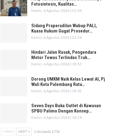
Fotosintesis, Kualitas…
Kamis, 6 Agustus 2026 | 22.58
Sidang Praperadilan Wabup PALI,
Kuasa Hukum Gugat Prosedur…
Kamis, 6 Agustus 2026 | 22.54
Hindari Jalan Rusak, Pengendara
Motor Tewas Terlindas Truk…
Kamis, 6 Agustus 2026 | 18.53
Dorong UMKM Naik Kelas Lewat AI, Pj
Wali Kota Palembang Ratu…
Kamis, 6 Agustus 2026 | 18.45
Seven Days Buka Outlet di Kawasan
SPBU Palimo Dengan Konsep…
Kamis, 6 Agustus 2026 | 18.24
PREV
NEXT
1 daripada 2.756