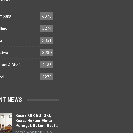
embang
6378
line
5274
a
3851
stiwa
3280
omi & Bisnis
2486
sel
2275
NT NEWS
Kasus KUR BSI OKI,
Kuasa Hukum Minta
Penegak Hukum Usut…
Kamis, 6 Agustus 2026 |