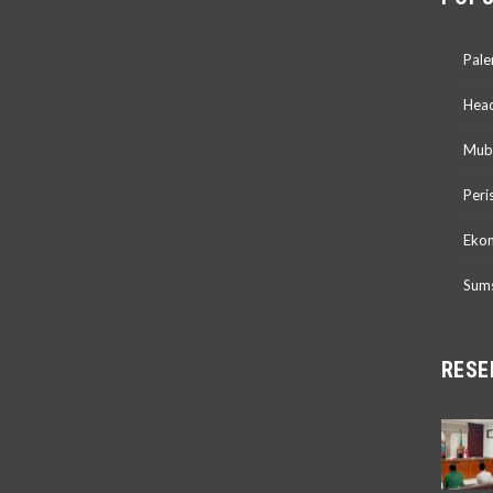
Pal
Head
Mub
Peri
Ekon
Sum
RESE