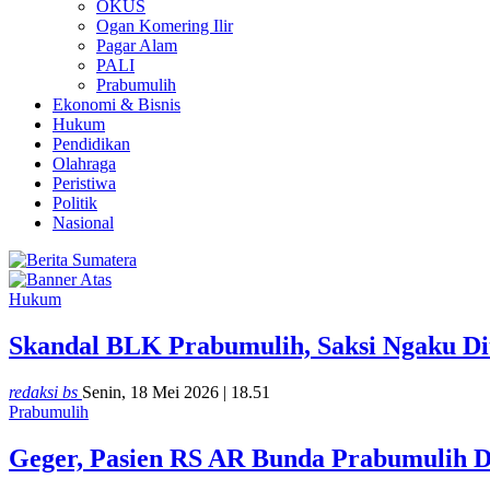
OKUS
Ogan Komering Ilir
Pagar Alam
PALI
Prabumulih
Ekonomi & Bisnis
Hukum
Pendidikan
Olahraga
Peristiwa
Politik
Nasional
Hukum
Skandal BLK Prabumulih, Saksi Ngaku Di
redaksi bs
Senin, 18 Mei 2026 | 18.51
Prabumulih
Geger, Pasien RS AR Bunda Prabumulih 