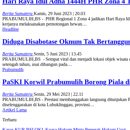
Hari Raya Idul Adha 1444H PHR Zona 4 
Berita Sumatera
Kamis, 29 Juni 2023 | 20.03
PRABUMULIH,BS - PHR Regional 1 Zona 4 jadikan Hari Raya Idul A
kerjanya melaksanakan pemotongan hewan…
Headline
Diduga Disabotase Oknum Tak Bertanggun
Berita Sumatera
Senin, 5 Juni 2023 | 13.45
PRABUMULIH,BS - Sempat viral dan menjadi lokasi objek wisata dada
setengah tahun, usai dibangun pada…
Prabumulih
PaSKI Korwil Prabumulih Borong Piala di
Berita Sumatera
Senin, 29 Mei 2023 | 22.11
PRABUMULIH,BS - Prestasi membanggakan langsung ditunjukan PaSK
diselenggarakan di kota Lubuklinggau, provinsi…
Artikel Lama
Terbaru
Kasus KUR BSI OKI, Kuasa Hukum Minta Penegak Hukum Usut