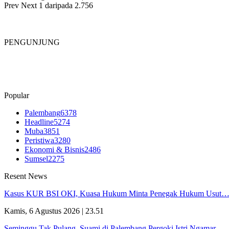
Prev
Next
1 daripada 2.756
PENGUNJUNG
Popular
Palembang
6378
Headline
5274
Muba
3851
Peristiwa
3280
Ekonomi & Bisnis
2486
Sumsel
2275
Resent News
Kasus KUR BSI OKI, Kuasa Hukum Minta Penegak Hukum Usut
Kamis, 6 Agustus 2026 | 23.51
Seminggu Tak Pulang, Suami di Palembang Pergoki Istri Ngamar…