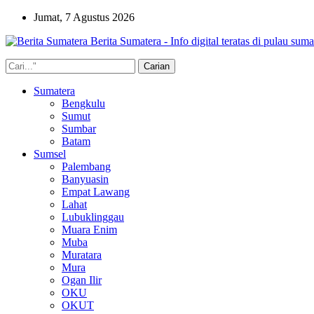
Jumat, 7 Agustus 2026
Berita Sumatera - Info digital teratas di pulau suma
Sumatera
Bengkulu
Sumut
Sumbar
Batam
Sumsel
Palembang
Banyuasin
Empat Lawang
Lahat
Lubuklinggau
Muara Enim
Muba
Muratara
Mura
Ogan Ilir
OKU
OKUT