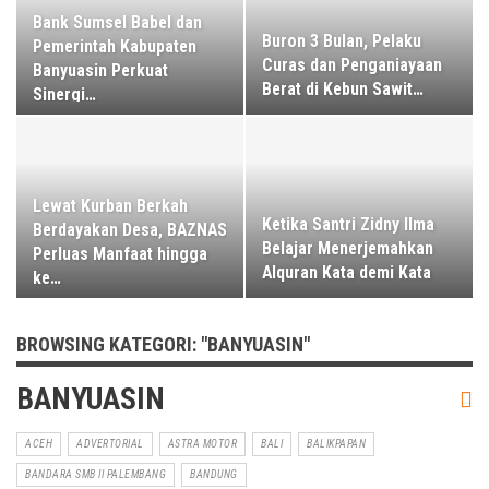
Bank Sumsel Babel dan
Buron 3 Bulan, Pelaku
Pemerintah Kabupaten
Curas dan Penganiayaan
Banyuasin Perkuat
Berat di Kebun Sawit…
Sinergi…
Lewat Kurban Berkah
Ketika Santri Zidny Ilma
Berdayakan Desa, BAZNAS
Belajar Menerjemahkan
Perluas Manfaat hingga
Alquran Kata demi Kata
ke…
BROWSING KATEGORI: "BANYUASIN"
BANYUASIN
ACEH
ADVERTORIAL
ASTRA MOTOR
BALI
BALIKPAPAN
BANDARA SMB II PALEMBANG
BANDUNG