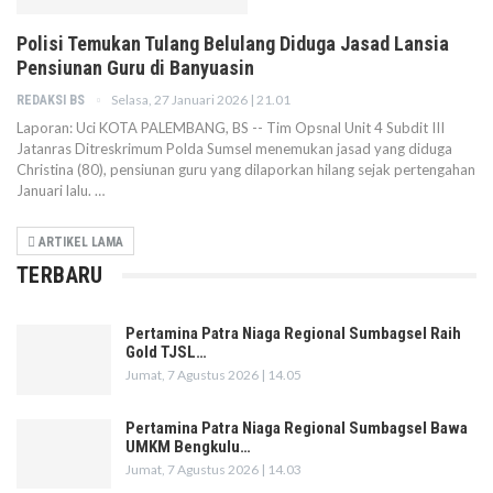
Polisi Temukan Tulang Belulang Diduga Jasad Lansia
Pensiunan Guru di Banyuasin
Selasa, 27 Januari 2026 | 21.01
REDAKSI BS
Laporan: Uci KOTA PALEMBANG, BS -- Tim Opsnal Unit 4 Subdit III
Jatanras Ditreskrimum Polda Sumsel menemukan jasad yang diduga
Christina (80), pensiunan guru yang dilaporkan hilang sejak pertengahan
Januari lalu. …
ARTIKEL LAMA
TERBARU
Pertamina Patra Niaga Regional Sumbagsel Raih
Gold TJSL…
Jumat, 7 Agustus 2026 | 14.05
Pertamina Patra Niaga Regional Sumbagsel Bawa
UMKM Bengkulu…
Jumat, 7 Agustus 2026 | 14.03