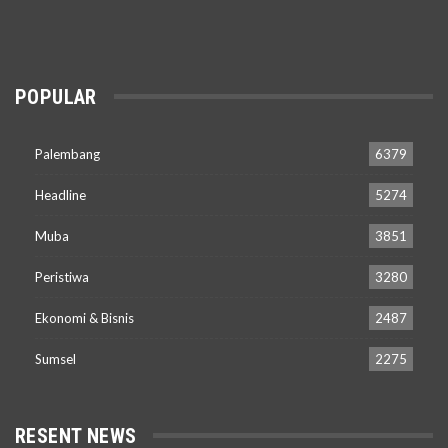
POPULAR
Palembang
6379
Headline
5274
Muba
3851
Peristiwa
3280
Ekonomi & Bisnis
2487
Sumsel
2275
RESENT NEWS