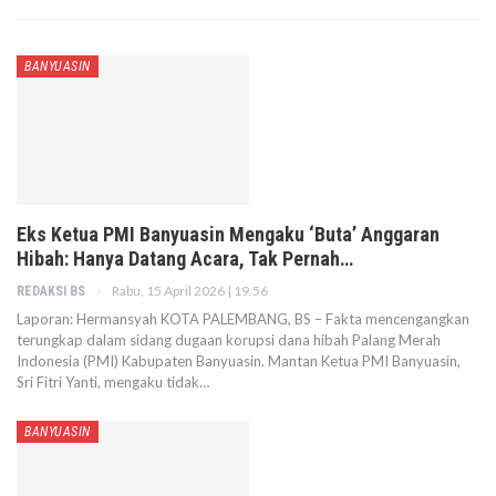
BANYUASIN
Eks Ketua PMI Banyuasin Mengaku ‘Buta’ Anggaran
Hibah: Hanya Datang Acara, Tak Pernah…
Rabu, 15 April 2026 | 19.56
REDAKSI BS
Laporan: Hermansyah KOTA PALEMBANG, BS – Fakta mencengangkan
terungkap dalam sidang dugaan korupsi dana hibah Palang Merah
Indonesia (PMI) Kabupaten Banyuasin. Mantan Ketua PMI Banyuasin,
Sri Fitri Yanti, mengaku tidak…
BANYUASIN