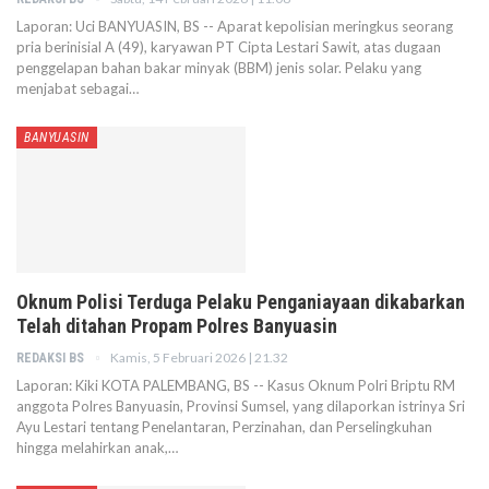
Laporan: Uci BANYUASIN, BS -- Aparat kepolisian meringkus seorang
pria berinisial A (49), karyawan PT Cipta Lestari Sawit, atas dugaan
penggelapan bahan bakar minyak (BBM) jenis solar. Pelaku yang
menjabat sebagai…
BANYUASIN
Oknum Polisi Terduga Pelaku Penganiayaan dikabarkan
Telah ditahan Propam Polres Banyuasin
Kamis, 5 Februari 2026 | 21.32
REDAKSI BS
Laporan: Kiki KOTA PALEMBANG, BS -- Kasus Oknum Polri Briptu RM
anggota Polres Banyuasin, Provinsi Sumsel, yang dilaporkan istrinya Sri
Ayu Lestari tentang Penelantaran, Perzinahan, dan Perselingkuhan
hingga melahirkan anak,…