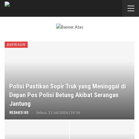
BANYUASIN
Polisi Pastikan Sopir Truk yang Meninggal di
Depan Pos Polisi Betung Akibat Serangan
Jantung
Selasa, 21 Juli 2026 | 19.16
REDAKSI BS