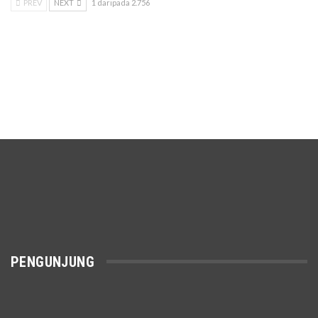
PREV
NEXT
1 daripada 2.756
PENGUNJUNG