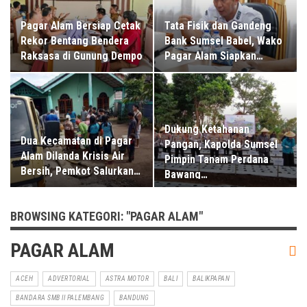
Pagar Alam Bersiap Cetak
Tata Fisik dan Gandeng
Rekor Bentang Bendera
Bank Sumsel Babel, Wako
Raksasa di Gunung Dempo
Pagar Alam Siapkan…
Dukung Ketahanan
Dua Kecamatan di Pagar
Pangan, Kapolda Sumsel
Alam Dilanda Krisis Air
Pimpin Tanam Perdana
Bersih, Pemkot Salurkan…
Bawang…
BROWSING KATEGORI: "PAGAR ALAM"
PAGAR ALAM
ACEH
ADVERTORIAL
ASTRA MOTOR
BALI
BALIKPAPAN
BANDARA SMB II PALEMBANG
BANDUNG