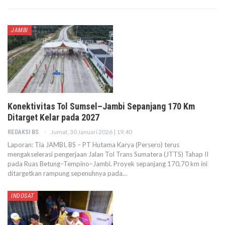
JAMBI
Konektivitas Tol Sumsel–Jambi Sepanjang 170 Km
Ditarget Kelar pada 2027
Jumat, 30 Januari 2026 | 19.40
REDAKSI BS
Laporan: Tia JAMBI, BS – PT Hutama Karya (Persero) terus
mengakselerasi pengerjaan Jalan Tol Trans Sumatera (JTTS) Tahap II
pada Ruas Betung–Tempino–Jambi. Proyek sepanjang 170,70 km ini
ditargetkan rampung sepenuhnya pada…
INDOSAT