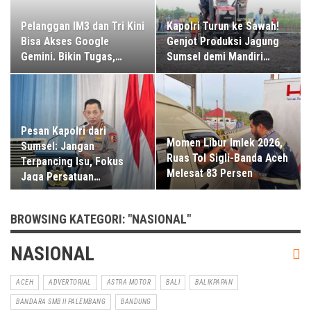
Pelanggan IM3 dan Tri Kini
Kapolri Turun ke Sawah!
Bisa Akses Google
Genjot Produksi Jagung
Gemini. Bikin Tugas,…
Sumsel demi Mandiri…
Pesan Kapolri dari
Momen Libur Imlek 2026,
Sumsel: Jangan
Ruas Tol Sigli-Banda Aceh
Terpancing Isu, Fokus
Melesat 83 Persen
Jaga Persatuan…
BROWSING KATEGORI: "NASIONAL"
NASIONAL
ACEH
ADVERTORIAL
ASTRA MOTOR
BALI
BALIKPAPAN
BANDARA SMB II PALEMBANG
BANDUNG