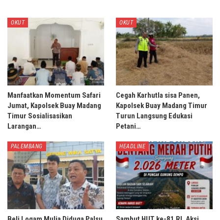
OKUT
OKUT
Manfaatkan Momentum Safari
Cegah Karhutla sisa Panen,
Jumat, Kapolsek Buay Madang
Kapolsek Buay Madang Timur
Timur Sosialisasikan
Turun Langsung Edukasi
Larangan…
Petani…
PALEMBANG
HEADLINE
Beli Logam Mulia Diduga Palsu
Sambut HUT ke-81 RI, Aksi