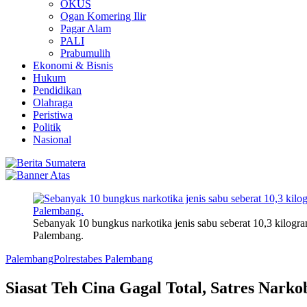
OKUS
Ogan Komering Ilir
Pagar Alam
PALI
Prabumulih
Ekonomi & Bisnis
Hukum
Pendidikan
Olahraga
Peristiwa
Politik
Nasional
Sebanyak 10 bungkus narkotika jenis sabu seberat 10,3 kilo
Palembang.
Palembang
Polrestabes Palembang
Siasat Teh Cina Gagal Total, Satres Nark