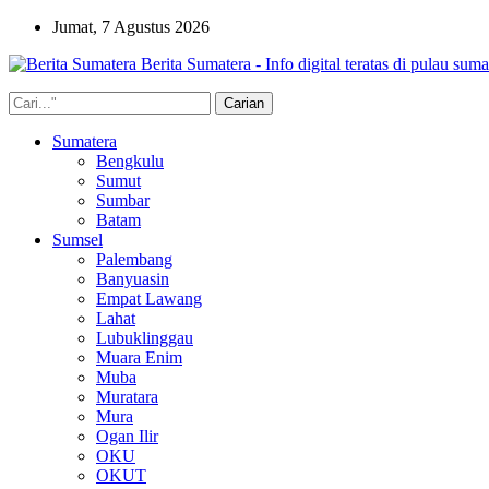
Jumat, 7 Agustus 2026
Berita Sumatera - Info digital teratas di pulau suma
Sumatera
Bengkulu
Sumut
Sumbar
Batam
Sumsel
Palembang
Banyuasin
Empat Lawang
Lahat
Lubuklinggau
Muara Enim
Muba
Muratara
Mura
Ogan Ilir
OKU
OKUT