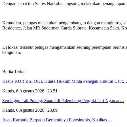
Dengan cepat tim Satres Narkoba langsung melakukan penangkapan da
Kemudian, petugas melakukan pengembangan dengan mengintrogasi te
Residence, Jalan MR Sudarman Garda Subrata, Kecamatan Sako, Ko
Di lokasi tersebut petugas mengamankan seorang perempuan berinisi
bangunan.
Berita Terkait
Kasus KUR BSI OKI, Kuasa Hukum Minta Penegak Hukum Usut
Kamis, 6 Agustus 2026 | 23.51
Seminggu Tak Pulang, Suami di Palembang Pergoki Istri Ngamar…
Kamis, 6 Agustus 2026 | 23.09
Asap Karhutla Berpadu Berhentinya Fotosintesis, Kualitas…