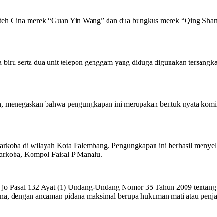
teh Cina merek “Guan Yin Wang” dan dua bungkus merek “Qing Shan” ya
 biru serta dua unit telepon genggam yang diduga digunakan tersangka
 menegaskan bahwa pengungkapan ini merupakan bentuk nyata komitm
rkoba di wilayah Kota Palembang. Pengungkapan ini berhasil menyel
arkoba, Kompol Faisal P Manalu.
t (2) jo Pasal 132 Ayat (1) Undang-Undang Nomor 35 Tahun 2009 ten
a, dengan ancaman pidana maksimal berupa hukuman mati atau penja