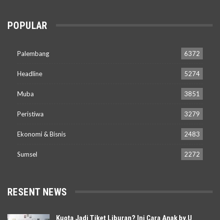
POPULAR
Palembang
6372
Headline
5274
Muba
3851
Peristiwa
3279
Ekonomi & Bisnis
2483
Sumsel
2272
RESENT NEWS
Kuota Jadi Tiket Liburan? Ini Cara Anak by.U