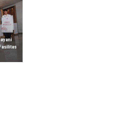
Layani
asilitas