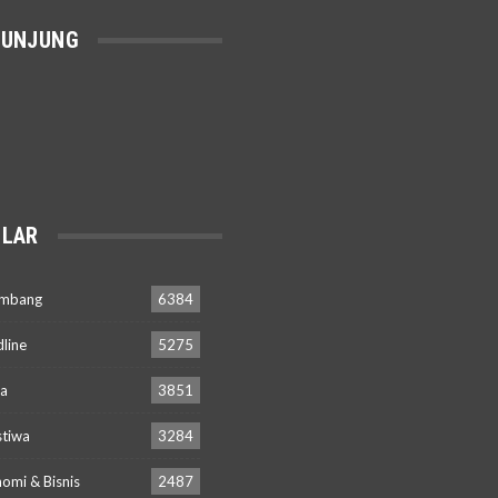
GUNJUNG
LAR
embang
6384
line
5275
a
3851
stiwa
3284
omi & Bisnis
2487