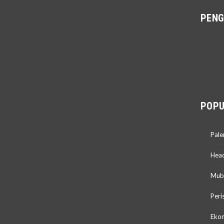
PEN
POPU
Pal
Head
Mub
Peri
Ekon