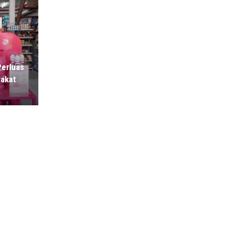
Perluas
rakat