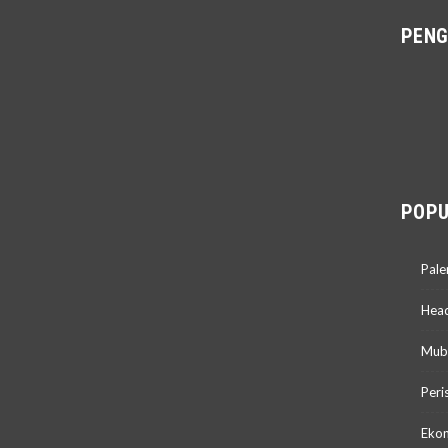
PEN
POPU
Pal
Head
Mub
Peri
Ekon