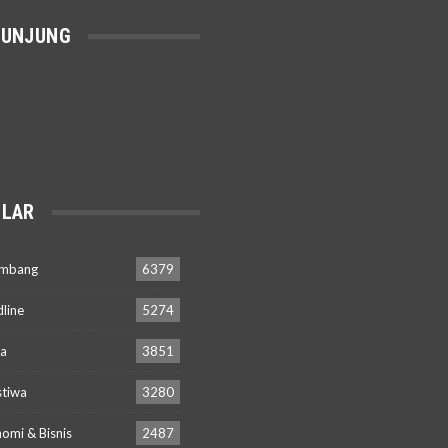
GUNJUNG
LAR
embang
6379
line
5274
a
3851
stiwa
3280
omi & Bisnis
2487