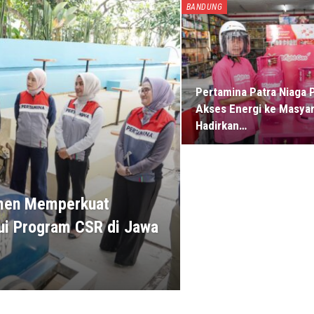
BANDUNG
Pertamina Patra Niaga 
Akses Energi ke Masya
Hadirkan…
tmen Memperkuat
ui Program CSR di Jawa