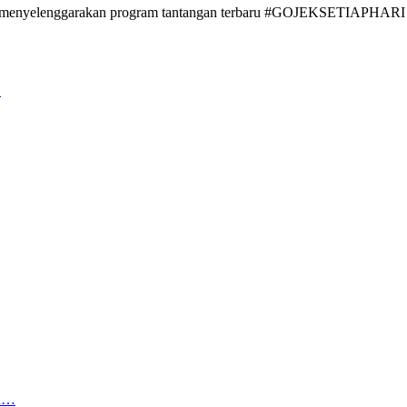
 menyelenggarakan program tantangan terbaru #GOJEKSETIAPHARI unt
…
tu…