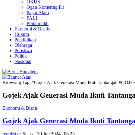
OKUS
Ogan Komering Ilir
Pagar Alam
PALI
Prabumulih
Ekonomi & Bisnis
Hukum
Pendidikan
Olahraga
Peristiwa
Politik
Nasional
Browsing Tag: "Gojek Ajak Generasi Muda Ikuti Tantangan #G
Gojek Ajak Generasi Muda Ikuti Tant
Ekonomi & Bisnis
Gojek Ajak Generasi Muda Ikuti Tant
redaksi bs
Selasa, 30 Juli 2024 | 06.25