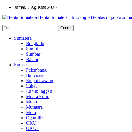
Jumat, 7 Agustus 2026
Berita Sumatera - Info digital teratas di pulau suma
Sumatera
Bengkulu
Sumut
Sumbar
Batam
Sumsel
Palembang
Banyuasin
Empat Lawang
Lahat
Lubuklinggau
Muara Enim
Muba
Muratara
Mura
Ogan Ilir
OKU
OKUT