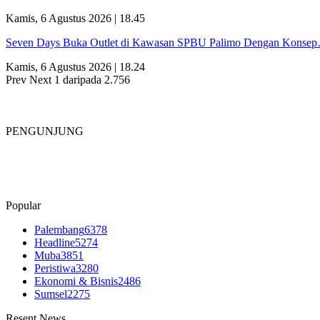
Kamis, 6 Agustus 2026 | 18.45
Seven Days Buka Outlet di Kawasan SPBU Palimo Dengan Konse
Kamis, 6 Agustus 2026 | 18.24
Prev
Next
1 daripada 2.756
PENGUNJUNG
Popular
Palembang
6378
Headline
5274
Muba
3851
Peristiwa
3280
Ekonomi & Bisnis
2486
Sumsel
2275
Resent News