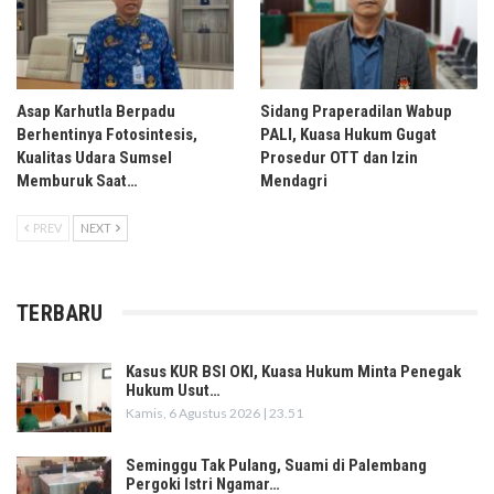
Asap Karhutla Berpadu
Sidang Praperadilan Wabup
Berhentinya Fotosintesis,
PALI, Kuasa Hukum Gugat
Kualitas Udara Sumsel
Prosedur OTT dan Izin
Memburuk Saat…
Mendagri
PREV
NEXT
TERBARU
Kasus KUR BSI OKI, Kuasa Hukum Minta Penegak
Hukum Usut…
Kamis, 6 Agustus 2026 | 23.51
Seminggu Tak Pulang, Suami di Palembang
Pergoki Istri Ngamar…