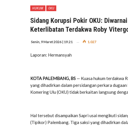
HUKUM
OKU
Sidang Korupsi Pokir OKU: Diwarnai
Keterlibatan Terdakwa Roby Viterg
Senin, 9 Maret 2026 | 19.21
1.027
Laporan: Hermansyah
KOTA PALEMBANG, BS
— Kuasa hukum terdakwa Rob
yang dihadirkan dalam persidangan perkara dugaan
Komering Ulu (OKU) tidak berkaitan langsung denga
Hal tersebut disampaikan Sapri usai mengikuti sida
(Tipikor) Palembang. Tiga saksi yang dihadirkan dal