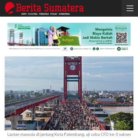
Lautan manusia di jantung Kota Palembang, uji coba CFD ke-3 sukses