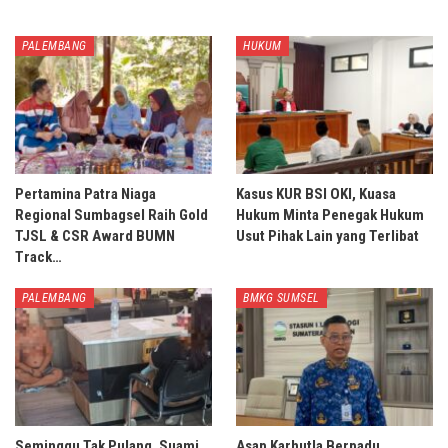
PALEMBANG
HUKUM
Pertamina Patra Niaga
Kasus KUR BSI OKI, Kuasa
Regional Sumbagsel Raih Gold
Hukum Minta Penegak Hukum
TJSL & CSR Award BUMN
Usut Pihak Lain yang Terlibat
Track…
PALEMBANG
BMKG SUMSEL
Seminggu Tak Pulang, Suami
Asap Karhutla Berpadu