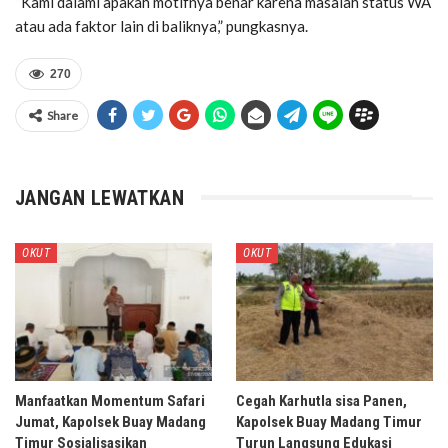
“Kami dalami apakah motifnya benar karena masalah status WA
atau ada faktor lain di baliknya,” pungkasnya.
270
Share
JANGAN LEWATKAN
OKUT
OKUT
Manfaatkan Momentum Safari
Cegah Karhutla sisa Panen,
Jumat, Kapolsek Buay Madang
Kapolsek Buay Madang Timur
Timur Sosialisasikan
Turun Langsung Edukasi